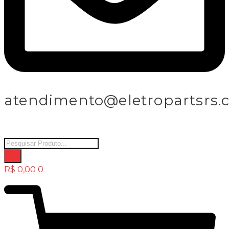
atendimento@eletropartsrs.
Products
search
R$
0,00
0