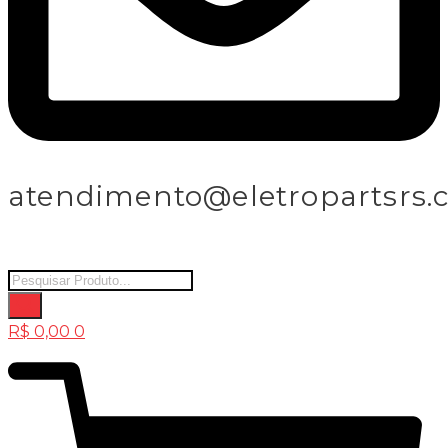
atendimento@eletropartsrs.
Products
search
R$
0,00
0