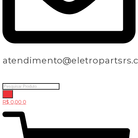
atendimento@eletropartsrs.
Products
search
R$
0,00
0