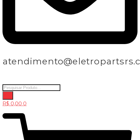
atendimento@eletropartsrs.
Products
search
R$
0,00
0