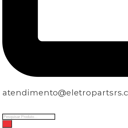
atendimento@eletropartsrs.
Products
search