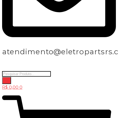
atendimento@eletropartsrs.
Products
search
R$
0,00
0