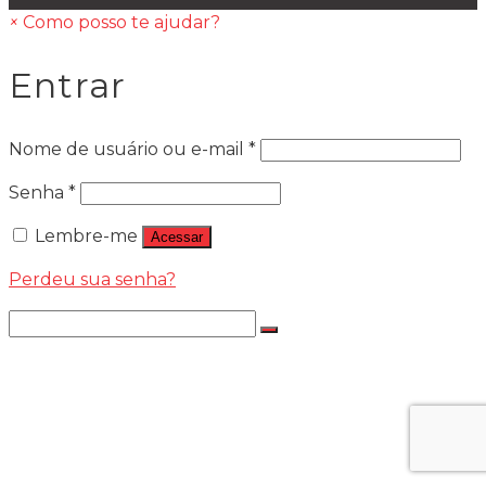
×
Como posso te ajudar?
Entrar
Nome de usuário ou e-mail
*
Senha
*
Lembre-me
Acessar
Perdeu sua senha?
LÂMPADAS
LÂMPADA LED JR8 PREMIILIM
NOVA LED
NOVA LED K2 – 6K
NOVA LED K2 – 4.3K
Nova Led – App Troca De Cor 4.3k Ou