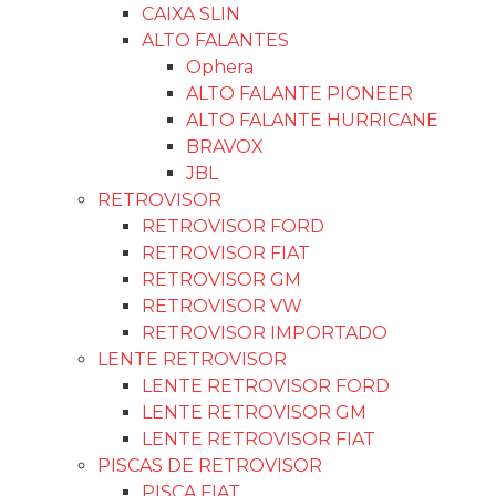
RÁDIOS PIONEER
RÁDIOS EM PROMOÇÃO
MULTIMIDÍAS
KX3
POSITRON
FIRST OPTION
ULTRON
MULTIMÍDIA M7
PIONEER
H-TECH
ROADSTAR
UPERTECH
FARÓIS
LINHA FIAT
FAROL GM
FAROL VW
FAROL IMPORTADO
FAROL FORD
TAPETES