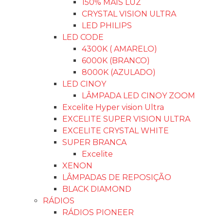
ACESSÓRIOS AUTOMOTIVO
CINTA P/REBOQUE
Macaco Automotivo
TRAVA DE PARA-CHOQUE
CAPA PARA PINÇA DE FREIO
CALOTAS ESPORTIVAS
TRAVA ANTI-ROUBO
CABO DE TRANSFERÊNCIA
CHAVE DE RODA
VENTILADOR
COMPRESSOR DE AR
CAPA PARA PEDAL
PULVERIZADOR
SENSOR DE ESTACIONAMENTO
BATERIA
Filtro Esportivo
PALHETAS
EXTINTOR
Carregador De Bateria Battery Charger