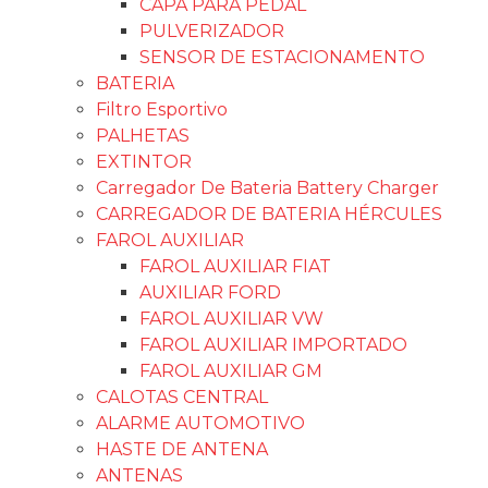
LANTERNA IMPORTADA
LANTERNA FIAT
LANTERNA VW
LANTERNA FORD
PRODUTOS P/ VEICULO
CADILLAC
GLA`CO
PRODUTOS DUB
H-7
UP
ORBE
PINCÉIS
VONIXX
LIMPA AR CONDICIONADO
PULVERIZADOR
TINTA SPRAY
ETANIZ
WD 40
CAR 80