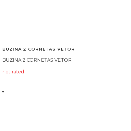
BUZINA CARACOL
BUZINA BITONAL CARACOL FERRO
not rated
R$
69,00