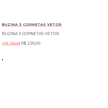
BUZINA AR 1 CORNETA VERMELHA GAUSS
not rated
Contato
(54) 9 9633-5764
atendimento@eletropartsrs.com.br
Localização
Rua sinimbu 407, loja térrea