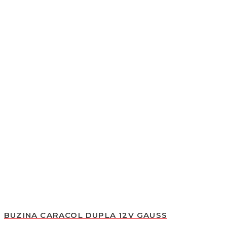
BUZINA 3 CORNETAS
BUZINA 3 CORNETAS
not rated
R$
229,00