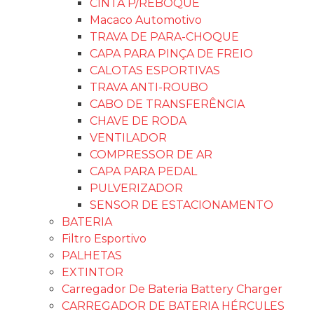
BUZINA
Buzina 2 Cornetas
12V AIR HORNS
R$
139,00
Buzina 2 Cornetas 12V AIR HORNS
Fora de estoque
Categoria:
BUZINA
Descrição