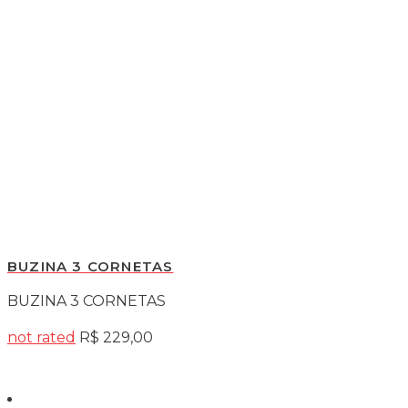
Nossa Senhora de Lourdes
CEP: 95020-000
Caxias do Sul - RS
Redes Sociais
Compra Segura
© 2026 Desenvolvido por
Kode Studio
×
Como posso te ajudar?