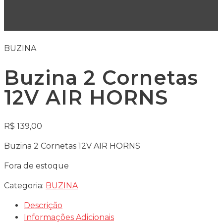
not rated
R$
229,00