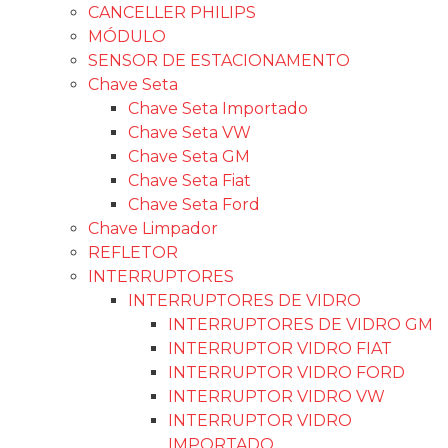
Aditivo
LUXCAR
RADNA
VINTEX
MOLDURAS P/MULTIMIDIA
MOLDURA GM
MOLDURAS IMPORTADAS
MOLDURA FORD
MOLDURAS VW
MOLDURA FIAT
SOM AUTOMOTIVO
CAIXA SLIN
ALTO FALANTES
Ophera
ALTO FALANTE PIONEER
ALTO FALANTE HURRICANE
BRAVOX
JBL
RETROVISOR