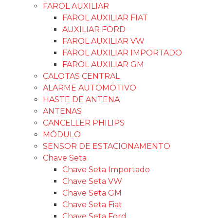
Informações Adicionais
Descrição do Produto
Buzina 2 Cornetas 12V AIR HORNS
Informações Adicionais
Peso
0,880 kg
Dimensões
23 × 9 × 25 cm
Produtos Relacionados