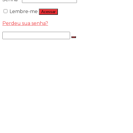
Lembre-me
Acessar
Perdeu sua senha?
LÂMPADAS
LÂMPADA LED JR8 PREMIILIM
NOVA LED
NOVA LED K2 – 6K
NOVA LED K2 – 4.3K
Nova Led – App Troca De Cor 4.3k Ou
6k – 18.000l
NOVA LED D HEADLIGHT
OSRAM
HALOWAY
PHILIPS
150% MAIS LUZ
CRYSTAL VISION ULTRA
LED PHILIPS
LED CODE