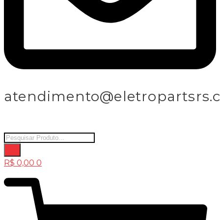
atendimento@eletropartsrs.
Products
search
R$
0,00
0