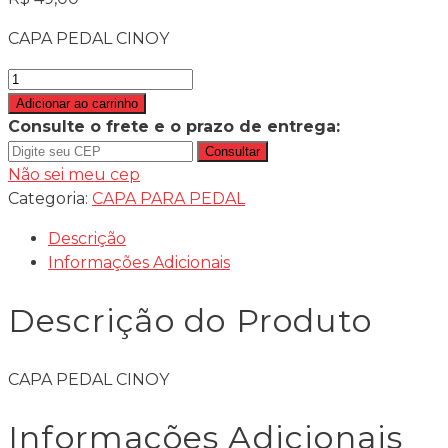
CAPA PEDAL CINOY
CAPA
PEDAL
Adicionar ao carrinho
CINOY
Consulte o frete e o prazo de entrega:
quantidade
Consultar
Não sei meu cep
Categoria:
CAPA PARA PEDAL
Descrição
Informações Adicionais
Descrição do Produto
CAPA PEDAL CINOY
Informações Adicionais