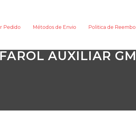
r Pedido
Métodos de Envio
Politica de Reembo
FAROL AUXILIAR G