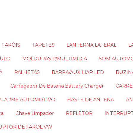
FARÓIS
TAPETES
LANTERNA LATERAL
L
CULO
MOLDURAS P/MULTIMIDIA
SOM AUTOM
A
PALHETAS
BARRA/AUXILIAR LED
BUZIN
Carregador De Bateria Battery Charger
CARRE
ALARME AUTOMOTIVO
HASTE DE ANTENA
AN
ta
Chave Limpador
REFLETOR
INTERRUP
UPTOR DE FAROL VW