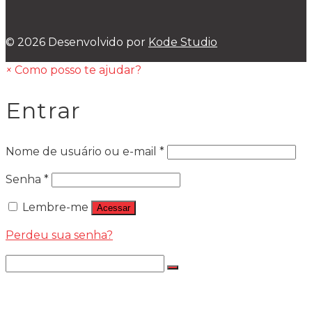
© 2026 Desenvolvido por
Kode Studio
×
Como posso te ajudar?
Entrar
Nome de usuário ou e-mail
*
Senha
*
Lembre-me
Acessar
Perdeu sua senha?
LÂMPADAS
LÂMPADA LED JR8 PREMIILIM