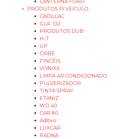
LANTERNA FORD
PRODUTOS P/ VEICULO
CADILLAC
GLA`CO
PRODUTOS DUB
H-7
UP
ORBE
PINCÉIS
VONIXX
LIMPA AR CONDICIONADO
PULVERIZADOR
TINTA SPRAY
ETANIZ
WD 40
CAR 80
Aditivo
LUXCAR
RADNA