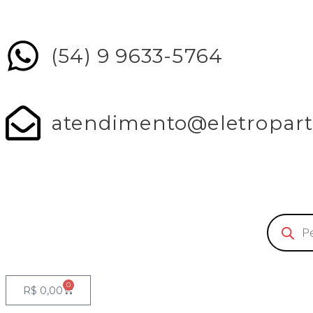
(54) 9 9633-5764
atendimento@eletropart
0
R$
0,00