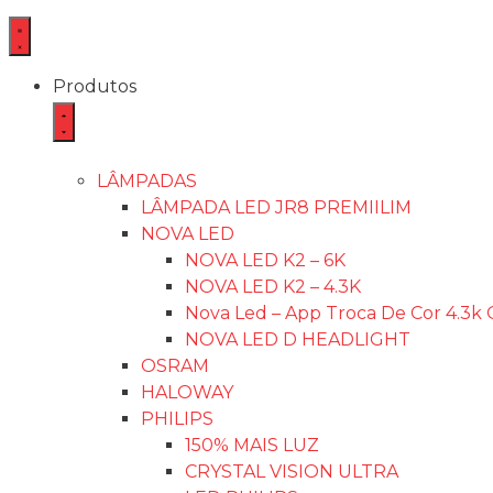
Produtos
LÂMPADAS
LÂMPADA LED JR8 PREMIILIM
NOVA LED
NOVA LED K2 – 6K
NOVA LED K2 – 4.3K
Nova Led – App Troca De Cor 4.3k 
NOVA LED D HEADLIGHT
OSRAM
HALOWAY
PHILIPS
150% MAIS LUZ
CRYSTAL VISION ULTRA