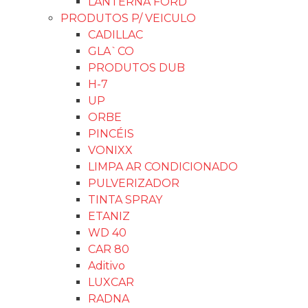
LANTERNA FORD
PRODUTOS P/ VEICULO
CADILLAC
GLA`CO
PRODUTOS DUB
H-7
UP
ORBE
PINCÉIS
VONIXX
LIMPA AR CONDICIONADO
PULVERIZADOR
TINTA SPRAY
ETANIZ
WD 40
CAR 80
Aditivo
LUXCAR
RADNA