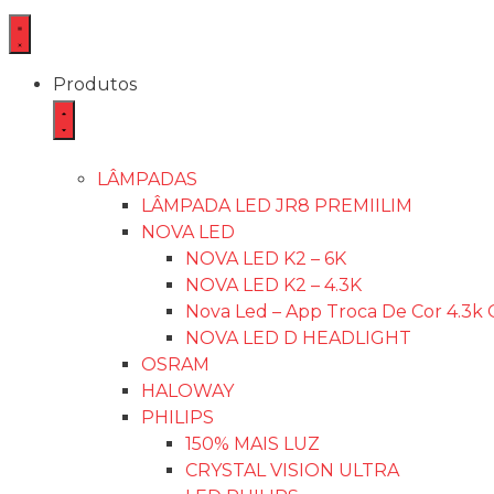
Produtos
LÂMPADAS
LÂMPADA LED JR8 PREMIILIM
NOVA LED
NOVA LED K2 – 6K
NOVA LED K2 – 4.3K
Nova Led – App Troca De Cor 4.3k 
NOVA LED D HEADLIGHT
OSRAM
HALOWAY
PHILIPS
150% MAIS LUZ
CRYSTAL VISION ULTRA