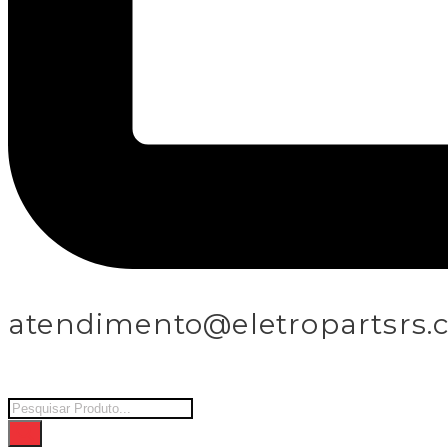
atendimento@eletropartsrs.
Products
search