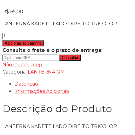
R$
65,00
LANTERNA KADETT LADO DIREITO TRICOLOR
LANTERNA
KADETT
Adicionar ao carrinho
LADO
Consulte o frete e o prazo de entrega:
DIREITO
Consultar
TRICOLOR
Não sei meu cep
quantidade
Categoria:
LANTERNA GM
Descrição
Informações Adicionais
Descrição do Produto
LANTERNA KADETT LADO DIREITO TRICOLOR