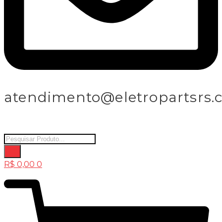
atendimento@eletropartsrs.
Products
search
R$
0,00
0