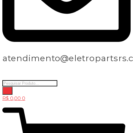
atendimento@eletropartsrs.
Products
search
R$
0,00
0