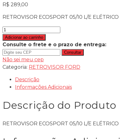
R$
289,00
RETROVISOR ECOSPORT 05/10 L/E ELÉTRICO
RETROVISOR
ECOSPORT
Adicionar ao carrinho
05/10
Consulte o frete e o prazo de entrega:
L/E
Consultar
ELÉTRICO
Não sei meu cep
quantidade
Categoria:
RETROVISOR FORD
Descrição
Informações Adicionais
Descrição do Produto
RETROVISOR ECOSPORT 05/10 L/E ELÉTRICO