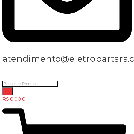
atendimento@eletropartsrs.
Products
search
R$
0,00
0