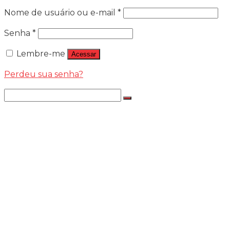
Nome de usuário ou e-mail
*
Senha
*
Lembre-me
Acessar
Perdeu sua senha?
LÂMPADAS
LÂMPADA LED JR8 PREMIILIM
NOVA LED
NOVA LED K2 – 6K
NOVA LED K2 – 4.3K
Nova Led – App Troca De Cor 4.3k Ou
6k – 18.000l
NOVA LED D HEADLIGHT
OSRAM
HALOWAY
PHILIPS
150% MAIS LUZ