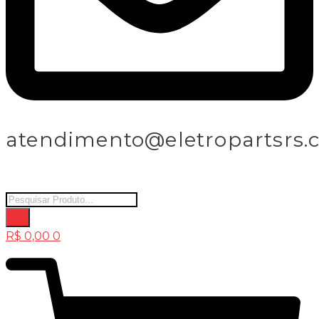
atendimento@eletropartsrs.
Products
search
R$
0,00
0