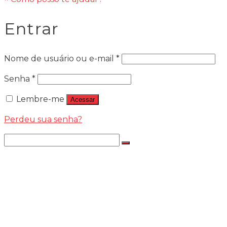
Entrar
Obrigatório
Nome de usuário ou e-mail
*
Obrigatório
Senha
*
Lembre-me
Acessar
Perdeu sua senha?
Search
for:
LÂMPADAS
LÂMPADA LED JR8 PREMIILIM
NOVA LED
NOVA LED K2 – 6K
NOVA LED K2 – 4.3K
Nova Led – App Troca De Cor 4.3k Ou
6k – 18.000l