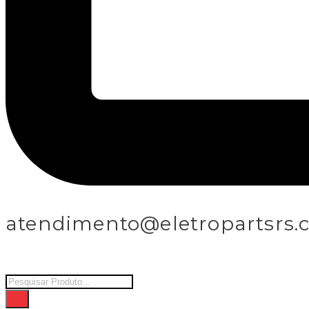
atendimento@eletropartsrs.
Products
search