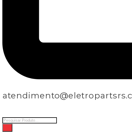
atendimento@eletropartsrs.
Products
search