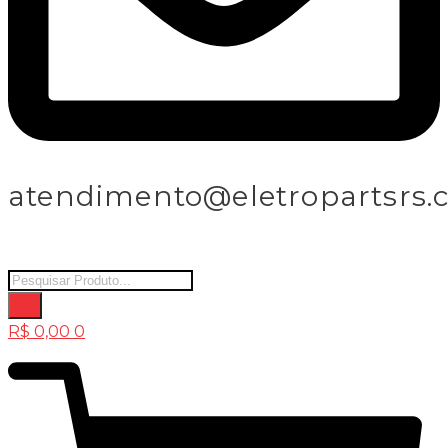
atendimento@eletropartsrs.
Products
search
R$
0,00
0