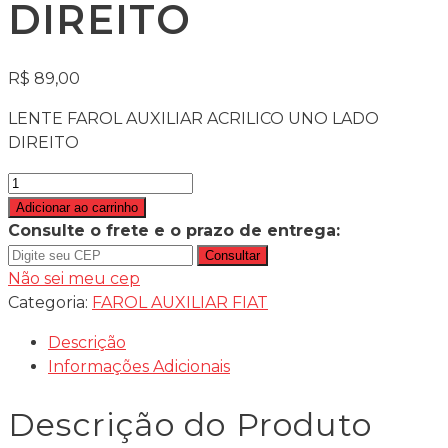
DIREITO
R$
89,00
LENTE FAROL AUXILIAR ACRILICO UNO LADO
DIREITO
LENTE
FAROL
Adicionar ao carrinho
AUXILIAR
Consulte o frete e o prazo de entrega:
ACRILICO
Consultar
UNO
Não sei meu cep
LADO
Categoria:
FAROL AUXILIAR FIAT
DIREITO
Descrição
quantidade
Informações Adicionais
Descrição do Produto