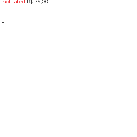
not rated
R$
79,00