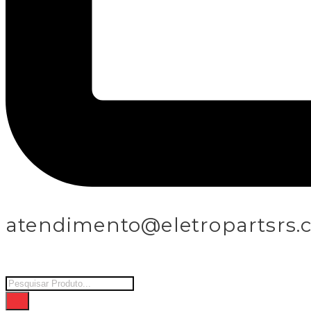
atendimento@eletropartsrs.
Products
search